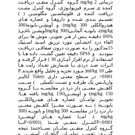
درمانی 2 mg/kg گـروه کنتـرل منفـی دریافـت
کننده ی سـرم فیزیولـوژی، گروه کنترل مثبـت
دریافت کننده ی فلونیکسـین مگلومیـن ( )
تقسـیم بنـدی شـده و داروهـا و عصاره هـای
هیدروالکلی 300 mg/kg) و آویشـن-بابونه(300
mg/kg)، بابونـه آلمانـی(300 mg/kgآویشـن باغـی(
%0/6 دقیقـه پـس از هـر تجویـز، موش ها بـرای
القاء درد احشـایی مورد تزریق اسـید اسـتیک
15مذکـور را بـه صـورت درون صفاقـی دریافـت
نمودنـد. و SPSS دقیقه تعیین گشـت. داده هـا با
اسـتفاده از نرم افزار آمـاری 30 ) قـرار گرفتـه و
اثـرات ضـد دردی بـا شـمارش تعـداد رایت هـا
طی 10 ml/kg( مـورد تجزیه و تحلیل واقع شـدند.P
>0/001 در سـطح معنـی داری Tukey آنالیـز
واریانـس یک طرفـه و تسـت تکمیلی ) ســبب
کاهــش معنــی دار درد در مقایســه بــا گــروه
150 mg/kg) و آویشــن(150 mg/kg یافته هــا:
تجویــز توامــان عصاره هــای هیدروالکلــی
بابونــه( ) بــه صــورت مجــزا کاهــش معنــی
دار درد را در مقایســه 300 mg/kg) و بابونــه (300
mg/kg ). امــا عصاره هــای آویشــن(
P>0/001کنتــرل منفــی شــد( .)P<0/001بــا
گــروه کنترل منفــی نمایــان نســاختند( نتیجه
گیــری: تجویــز توامــان گیاهــان آویشــن و