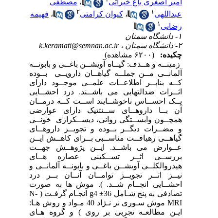
امیر اصغری باغ خیراتی
،
مصطفی
۲
۱
عبداللهی
،
کیوان کرامتی
،
فهیمه
۱
رضایی
۱- دانشگاه سمنان
۲- دانشگاه سمنان ،
k.keramati@semnan.ac.ir
چکیده:
(۶۲۰۰ مشاهده)
زمینــه و هــدف: گیــاه آویشــن باغــی و بابونــه
آلمانــی مــن جملــه گیاهــان دارویــی بــوده
کــه بنابــر اطلاعــات علمــی موجــود دارای
اثــرات ضدالتهابی می باشــند. درد احشــایی
یــک احســاس ناخوشــایند اســت کــه درمــان
آن بــا داروهــای ســنتتیک دارای عوارضی
همچــون وابســتگی روانی، دیســکرازی خونــی
و مضــرات دیگــر بــوده و تجویــز داروهــای
گیاهــی رهیافــت مناســبی بــرای کاهــش ایــن
عــوارض می باشــد. ایــن پژوهــش جهــت
بررســی اثــر تســکینی عصاره هــای
هیدروالکلــی آویشــن باغــی و بابونــه آلمانــی و
نیــز اثــر تجویــز توامــان آنــان بــر درد
احشــایی انجــام شــد. ). موش ها به صورت
تصادفی به پنج شـامل 36± g4 انجـام گرفـت ( N-
MRI موش سـوری نر نـژاد 40 مـواد و روش هـا:
ایـن مطالعـه تجربی بر روی ) و گروه هـای