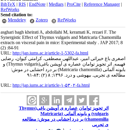
BibTeX
|
RIS
|
EndNote
|
Medlars
|
ProCite
|
Reference Manager
|
RefWorks
Send citation to:
Mendeley
Zotero
RefWorks
asghari bagh kheirati A, abdollahi M, keramati K, rezaei F. The
Synergistic Effect of Thymus vulgaris and Matricaria Chamomilla
extracts on visceral pain in mice: Experimental study . JAP 2017; 8
(2) :84-91
URL:
http://jap.iums.ac.ir/article-1-5302-fa.html
اصغری باغ خیراتی امیر، عبداللهی مصطفی، کرامتی کیوان، رضایی
فهیمه. اثر تجویز توامان عصاره ی آویشن باغی(Thymus vulgaris) و
بابونه آلمانی (Matricaria chamomilla) بر درد احشایی در موش:
مطالعه ی تجربی. بیهوشی و درد. ۱۳۹۶; ۸ (۲) :۸۴-۹۱
URL:
http://jap.iums.ac.ir/article-۱-۵۳۰۲-fa.html
اثر تجویز توامان عصاره ی آویشن باغی(Thymus
vulgaris) و بابونه آلمانی (Matricaria
chamomilla) بر درد احشایی در موش: مطالعه
ی تجربی
۱