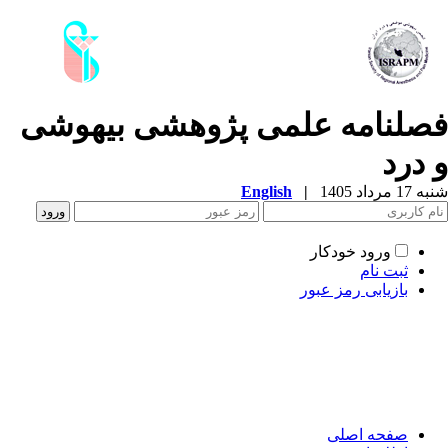
صلنامه علمی­ پژوهشی بیهوشی
 درد
1 مرداد 1405
|
English
ورود خودکار
ثبت نام
بازیابی رمز عبور
صفحه اصلی