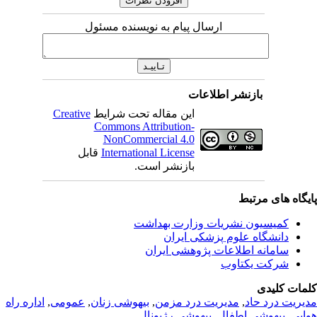
ارسال پیام به نویسنده مسئول
بازنشر اطلاعات
این مقاله تحت شرایط
Creative
Commons Attribution-
NonCommercial 4.0
International License
قابل
بازنشر است.
یگاه های مرتبط
کمیسیون نشریات وزارت بهداشت
دانشگاه علوم پزشکی ایران
سامانه اطلاعات پژوهشی ایران
شرکت یکتاوب
مات کلیدی
یریت درد حاد
,
مديريت درد مزمن
,
بیهوشی زنان
,
عمومى
,
اداره راه
ایی
,
بیهوشی اطفال
,
بیهوشی رژیونال