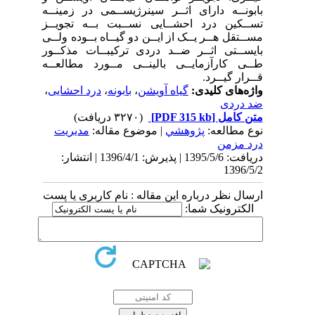
بابونــه دارای اثــر سینرژیســمی در زمینــه
تســکین درد احشــایی نســبت بــه تجویــز
مســتقل هــر یــک از ایــن دو گیــاه بــوده ولــی
بایســتی اثــر ضــد دردی ترکیبــات مذکــور
طــی کارآزمایــی بالینــی مــورد مطالعــه
قــرار گیــرد.
واژه‌های کلیدی:
گیاه آویشن
،
بابونه
،
درد احشایی
،
ضد دردی
متن کامل
[PDF 315 kb]
(۳۲۷۰ دریافت)
نوع مطالعه:
پژوهشي
| موضوع مقاله:
مديريت
درد مزمن
دریافت: 1395/5/6 | پذیرش: 1396/4/1 | انتشار:
1396/5/2
ارسال نظر درباره این مقاله : نام کاربری یا پست
الکترونیک شما: