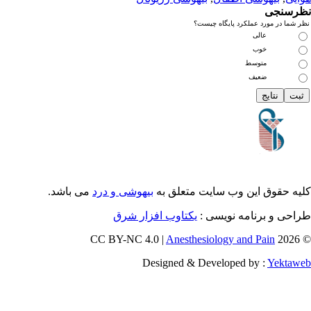
رسنجی
 شما در مورد عملکرد پایگاه چیست؟
عالی
خوب
متوسط
ضعیف
یه حقوق این وب سایت متعلق به
بیهوشی و درد
می باشد.
احی و برنامه نویسی :
یکتاوب افزار شرق
Anesthesiology and Pain
© 202
Designed & Developed by :
Yektaw