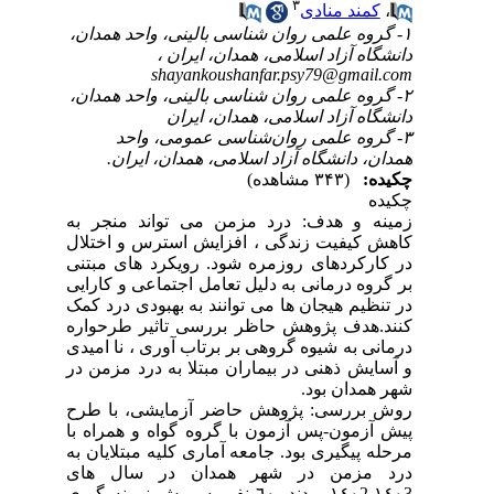
۳
،
کمند منادی
۱- گروه علمی روان شناسی بالینی، واحد همدان،
دانشگاه آزاد اسلامی، همدان، ایران ،
shayankoushanfar.psy79@gmail.com
۲- گروه علمی روان شناسی بالینی، واحد همدان،
دانشگاه آزاد اسلامی، همدان، ایران
۳- گروه علمی روان‌شناسی عمومی، واحد
همدان، دانشگاه آزاد اسلامی، همدان، ایران.
چکیده:
(۳۴۳ مشاهده)
چکیده
زمینه و هدف: درد مزمن می تواند منجر به
کاهش کیفیت زندگی ، افزایش استرس و اختلال
در کارکردهای روزمره شود. رویکرد های مبتنی
بر گروه درمانی به دلیل تعامل اجتماعی و کارایی
در تنظیم هیجان ها می توانند به بهبودی درد کمک
کنند.هدف پژوهش حاظر بررسی تاثیر طرحواره
درمانی به شیوه گروهی بر برتاب آوری ، نا امیدی
و آسایش ذهنی در بیماران مبتلا به درد مزمن در
شهر همدان بود.
روش بررسی: پژوهش حاضر آزمایشی، با طرح
پیش آزمون-پس آزمون با گروه گواه و همراه با
مرحله پیگیری بود. جامعه آماری کلیه مبتلایان به
درد مزمن در شهر همدان در سال های
١٤٠3-١٤٠2 بودند. ٦٠ نفر به روش نمونه گیری