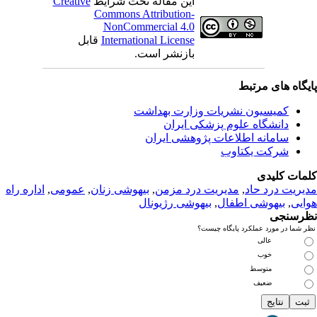
این مقاله تحت شرایط
Creative
Commons Attribution-
NonCommercial 4.0
International License
قابل
بازنشر است.
یگاه های مرتبط
کمیسیون نشریات وزارت بهداشت
دانشگاه علوم پزشکی ایران
سامانه اطلاعات پژوهشی ایران
شرکت یکتاوب
مات کلیدی
یریت درد حاد
,
مديريت درد مزمن
,
بیهوشی زنان
,
عمومى
,
اداره راه
ایی
,
بیهوشی اطفال
,
بیهوشی رژیونال
رسنجی
 شما در مورد عملکرد پایگاه چیست؟
عالی
خوب
متوسط
ضعیف