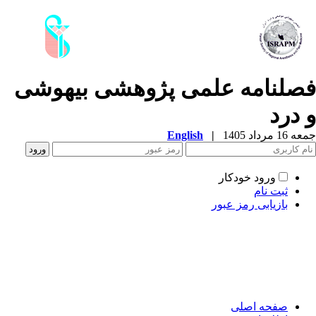
صلنامه علمی­ پژوهشی بیهوشی
 درد
1 مرداد 1405
|
English
ورود خودکار
ثبت نام
بازیابی رمز عبور
صفحه اصلی