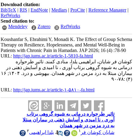
Download citation:
BibTeX
|
RIS
|
EndNote
|
Medlars
|
ProCite
|
Reference Manager
|
RefWorks
Send citation to:
Mendeley
Zotero
RefWorks
Koushanfar S, Ebrahimi Y, Monadi K. The Effect of Group Schema
Therapy on Resilience, Hopelessness, and Mental Well-Being in
Patients with Chronic Pain in Hamadan. JAP 2026; 16 (4) :78-90
URL:
http://jap.iums.ac.ir/article-1-5810-fa.html
کوشان فر شایان، ابراهیمی یلدا، منادی کمند. تاثیر طرحواره
درمانی به شیوه گروهی برتاب آوری ، نا امیدی و آسایش ذهنی در
بیماران مبتلا به درد مزمن در شهر همدان. بیهوشی و درد. ۱۴۰۴; ۱۶
(۴) :۷۸-۹۰
URL:
http://jap.iums.ac.ir/article-۱-۵۸۱۰-fa.html
تاثیر طرحواره درمانی به شیوه گروهی برتاب
آوری ، نا امیدی و آسایش ذهنی در بیماران مبتلا
به درد مزمن در شهر همدان
۲
۱
شایان کوشان فر
،
یلدا ابراهیمی