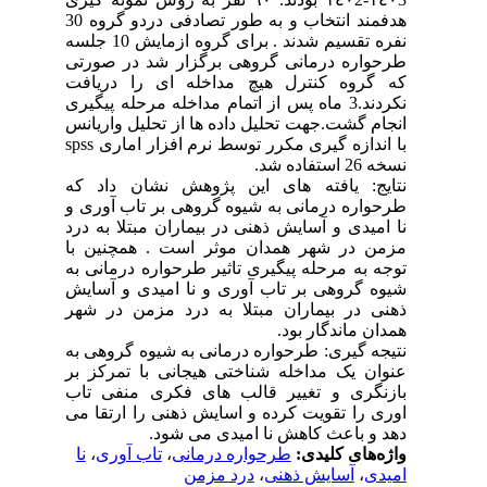
هدفمند انتخاب و به طور تصادفی دردو گروه 30
نفره تقسیم شدند . برای گروه ازمایش 10 جلسه
طرحواره درمانی گروهی برگزار شد در صورتی
که گروه کنترل هیچ مداخله ای را دریافت
نکردند.3 ماه پس از اتمام مداخله مرحله پیگیری
انجام گشت.جهت تحلیل داده ها از تحلیل واریانس
با اندازه گیری مکرر توسط نرم افزار اماری spss
نسخه 26 استفاده شد.
نتایج: یافته های این پژوهش نشان داد که
طرحواره درمانی به شیوه گروهی بر تاب آوری و
نا امیدی و آسایش ذهنی در بیماران مبتلا به درد
مزمن در شهر همدان موثر است . همچنین با
توجه به مرحله پیگیری تاثیر طرحواره درمانی به
شیوه گروهی بر تاب آوری و نا امیدی و آسایش
ذهنی در بیماران مبتلا به درد مزمن در شهر
همدان ماندگار بود.
نتیجه گیری: طرحواره درمانی به شیوه گروهی به
عنوان یک مداخله شناختی هیجانی با تمرکز بر
بازنگری و تغییر قالب های فکری منفی تاب
اوری را تقویت کرده و اسایش ذهنی را ارتقا می
دهد و باعث کاهش نا امیدی می شود.
واژه‌های کلیدی:
طرحواره درمانی
،
تاب آوری
،
نا
امیدی
،
آسایش ذهنی
،
درد مزمن