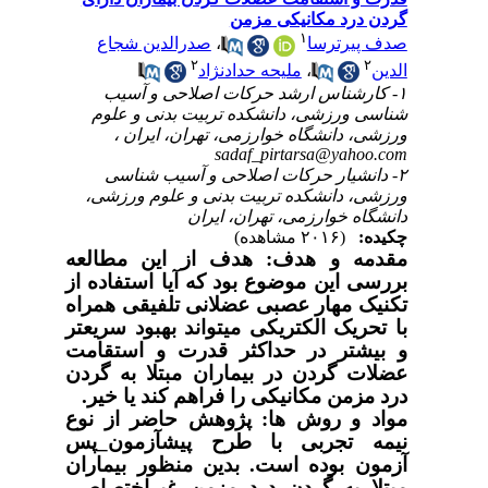
گردن درد مکانیکی مزمن
۱
صدف پیرترسا
،
صدرالدین شجاع
۲
۲
الدین
،
ملیحه حدادنژاد
۱- کارشناس ارشد حرکات اصلاحی و آسیب
شناسی ورزشی، دانشکده تربیت بدنی و علوم
ورزشی، دانشگاه خوارزمی، تهران، ایران ،
sadaf_pirtarsa@yahoo.com
۲- دانشیار حرکات اصلاحی و آسیب شناسی
ورزشی، دانشکده تربیت بدنی و علوم ورزشی،
دانشگاه خوارزمی، تهران، ایران
چکیده:
(۲۰۱۶ مشاهده)
مقدمه و هدف: هدف از این مطالعه
بررسی این موضوع بود که آیا استفاده از
تکنیک مهار عصبی عضلانی تلفیقی همراه
با تحریک الکتریکی می­تواند بهبود سریعتر
و بیشتر در حداکثر قدرت و استقامت
عضلات گردن در بیماران مبتلا به گردن
درد مزمن مکانیکی را فراهم کند یا خیر.
مواد و روش ها: پژوهش حاضر از نوع
نیمه تجربی با طرح پیش­آزمون_پس
آزمون بوده است. بدین منظور بیماران
مبتلا به گردن درد مزمن غیراختصاصی