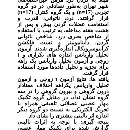
شهر تهران به‌طور تصادفی در دو گروه‌
تجربی (17=
n
) و یک گروه کنترل (17=
n
)
قرار گرفتند. درد، ناتوانی، قدرت و
استقامت عضلات گردن پیش و پس از
هشت هفته مداخله، به ترتیب با استفاده
از شاخص بصری درد، شاخص ناتوانی
گردن، داینامومتر و تست فلکشن
کرانیوسرویکال ‌اندازه‌گیری شدند. آزمون
تحلیل واریانس اندازه های تکراری و
t
زوجی و آزمون تحلیل واریانس یک راهه
برای تجزیه و تحلیل داده‌ها مورد استفاده
قرار گرفت.
یافته ها: نتایج آزمون
t
زوجی و آزمون
تحلیل واریانس یکراهه اختلاف معنادار
درون گروهی و بیرون گروهی را در سه
گروه نشان نداد، در مقابل گروه تکنیک
مهار عصبی عضلانی تلفیقی همراه با
تحریک الکتریکی به نسبت دو گروه دیگر
اندازه اثر بالینی بیشتری را نشان داد.
نتیجه
گیری:
با توجه به اثرات بالینی
گزارش شده برای تکنیک مهار عصبی