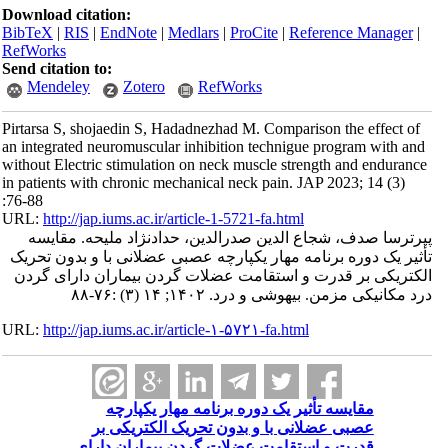
Download citation:
BibTeX
|
RIS
|
EndNote
|
Medlars
|
ProCite
|
Reference Manager
|
RefWorks
Send citation to:
Mendeley
Zotero
RefWorks
Pirtarsa S, shojaedin S, Hadadnezhad M. Comparison the effect of
an integrated neuromuscular inhibition technigue program with and
without Electric stimulation on neck muscle strength and endurance
in patients with chronic mechanical neck pain. JAP 2023; 14 (3)
:76-88
URL:
http://jap.iums.ac.ir/article-1-5721-fa.html
پیرترسا صدف، شجاع الدین صدرالدین، حدادنژاد ملیحه. مقایسه
تأثیر یک دوره برنامه مهار یکپارچه عصبی عضلانی با و بدون تحریک
الکتریکی بر قدرت و استقامت عضلات گردن بیماران دارای گردن
درد مکانیکی مزمن. بیهوشی و درد. ۱۴۰۲; ۱۴ (۳) :۷۶-۸۸
URL:
http://jap.iums.ac.ir/article-۱-۵۷۲۱-fa.html
مقایسه تأثیر یک دوره برنامه مهار یکپارچه
عصبی عضلانی با و بدون تحریک الکتریکی بر
قدرت و استقامت عضلات گردن بیماران دارای