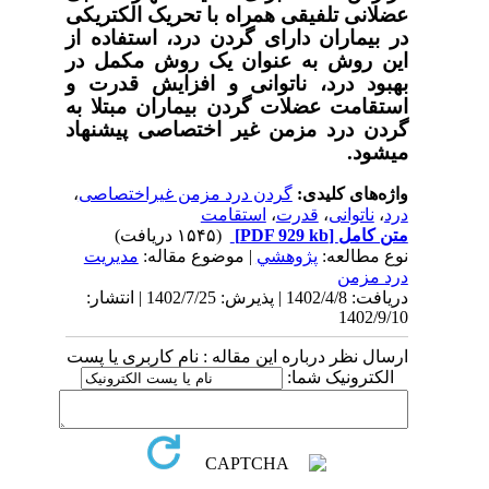
عضلانی تلفیقی همراه با تحریک الکتریکی
در بیماران دارای گردن درد، استفاده از
این روش به عنوان یک روش مکمل در
بهبود درد، ناتوانی و افزایش قدرت و
استقامت عضلات گردن بیماران مبتلا به
گردن درد مزمن غیر اختصاصی پیشنهاد
می­شود.
واژه‌های کلیدی:
گردن درد مزمن غیراختصاصی
،
درد
،
ناتوانی
،
قدرت
،
استقامت
متن کامل
[PDF 929 kb]
(۱۵۴۵ دریافت)
نوع مطالعه:
پژوهشي
| موضوع مقاله:
مديريت
درد مزمن
دریافت: 1402/4/8 | پذیرش: 1402/7/25 | انتشار:
1402/9/10
ارسال نظر درباره این مقاله : نام کاربری یا پست
الکترونیک شما: