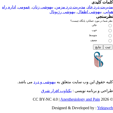
مات کلیدی
یریت درد حاد
,
مديريت درد مزمن
,
بیهوشی زنان
,
عمومى
,
اداره راه
ایی
,
بیهوشی اطفال
,
بیهوشی رژیونال
رسنجی
 شما در مورد عملکرد پایگاه چیست؟
عالی
خوب
متوسط
ضعیف
یه حقوق این وب سایت متعلق به
بیهوشی و درد
می باشد.
احی و برنامه نویسی :
یکتاوب افزار شرق
Anesthesiology and Pain
© 202
Designed & Developed by :
Yektaw