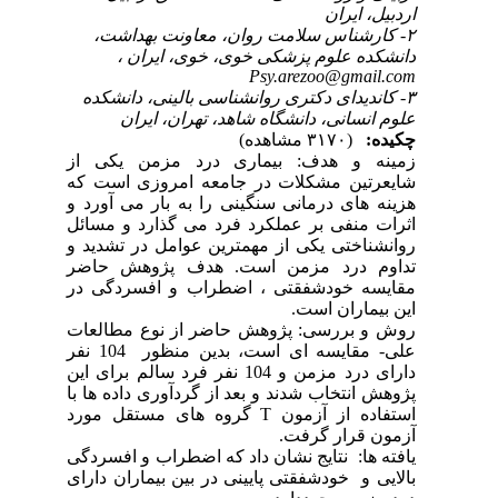
اردبیل، ایران
۲- کارشناس سلامت روان، معاونت بهداشت،
دانشکده علوم پزشکی خوی، خوی، ایران ،
Psy.arezoo@gmail.com
۳- کاندیدای دکتری روانشناسی بالینی، دانشکده
علوم انسانی، دانشگاه شاهد، تهران، ایران
چکیده:
(۳۱۷۰ مشاهده)
زمینه و هدف: بیماری درد مزمن یکی از
شایعرتین مشکلات در جامعه امروزی است که
هزینه های درمانی سنگینی را به بار می آورد و
اثرات منفی بر عملکرد فرد می گذارد و مسائل
روانشناختی یکی از مهمترین عوامل در تشدید و
تداوم درد مزمن است. هدف پژوهش حاضر
مقایسه خودشفقتی ، اضطراب و افسردگی در
این بیماران است.
روش و بررسی: پژوهش حاضر از نوع مطالعات
علی- مقایسه ای است، بدین منظور 104 نفر
دارای درد مزمن و 104 نفر فرد سالم برای این
پژوهش انتخاب شدند و بعد از گردآوری داده ها با
استفاده از آزمون
T
گروه های مستقل مورد
آزمون قرار گرفت.
یافته ها: نتایج نشان داد که اضطراب و افسردگی
بالایی و خودشفقتی پایینی در بین بیماران دارای