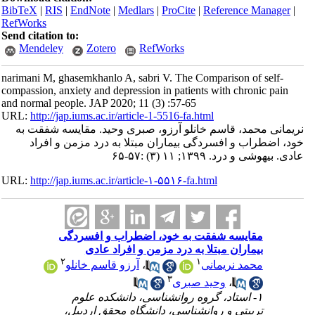
BibTeX
|
RIS
|
EndNote
|
Medlars
|
ProCite
|
Reference Manager
|
RefWorks
Send citation to:
Mendeley
Zotero
RefWorks
narimani M, ghasemkhanlo A, sabri V. The Comparison of self-
compassion, anxiety and depression in patients with chronic pain
and normal people. JAP 2020; 11 (3) :57-65
URL:
http://jap.iums.ac.ir/article-1-5516-fa.html
نریمانی محمد، قاسم خانلو آرزو، صبری وحید. مقایسه شفقت به
خود، اضطراب و افسردگی بیماران مبتلا به درد مزمن و افراد
عادی. بیهوشی و درد. ۱۳۹۹; ۱۱ (۳) :۵۷-۶۵
URL:
http://jap.iums.ac.ir/article-۱-۵۵۱۶-fa.html
مقایسه شفقت به خود، اضطراب و افسردگی
بیماران مبتلا به درد مزمن و افراد عادی
۲
۱
محمد نریمانی
،
آرزو قاسم خانلو
۳
،
وحید صبری
۱- استاد، گروه روانشناسی، دانشکده علوم
تربیتی و روانشناسی، دانشگاه محقق اردبیل،