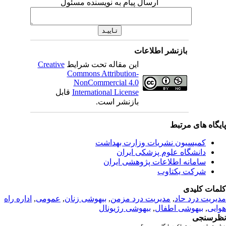
ارسال پیام به نویسنده مسئول
بازنشر اطلاعات
این مقاله تحت شرایط
Creative
Commons Attribution-
NonCommercial 4.0
International License
قابل
بازنشر است.
یگاه های مرتبط
کمیسیون نشریات وزارت بهداشت
دانشگاه علوم پزشکی ایران
سامانه اطلاعات پژوهشی ایران
شرکت یکتاوب
مات کلیدی
یریت درد حاد
,
مديريت درد مزمن
,
بیهوشی زنان
,
عمومى
,
اداره راه
ایی
,
بیهوشی اطفال
,
بیهوشی رژیونال
رسنجی