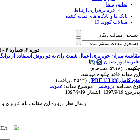
تماس با ما
فرم برقراری ارتباط
بانک ها و پایگاه های نمایه کننده
مقالات کووید 19
دوره ۳، شماره ۴ - ( زمستان ۱۳۹۱ )
مقایسه میزان خونریزی اعمال شفت ران به دو روش استفاده از ترانگسا
علیرضا پورنجفیان
چکیده:
(۵۹۱۸ مشاهده)
این مقاله فاقد چکیده می​باشد.
متن کامل
[PDF 133 kb]
(۲۵۱۲ دریافت)
نوع مطالعه:
پژوهشي
| موضوع مقاله:
عمومى
پذیرش: 1397/9/19 | انتشار: 1397/9/19
ارسال نظر درباره این مقاله : نام کاربری ی