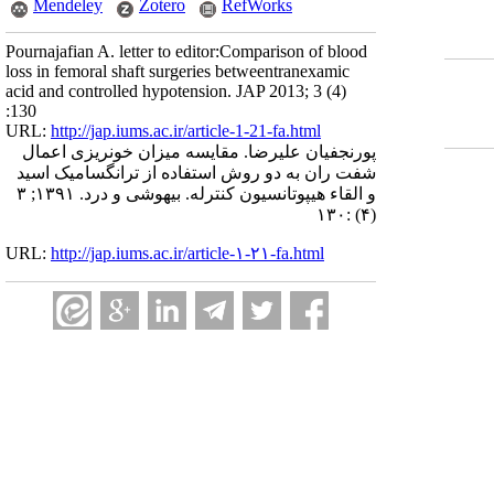
Mendeley
Zotero
RefWorks
Pournajafian A. letter to editor:Comparison of blood
loss in femoral shaft surgeries betweentranexamic
acid and controlled hypotension. JAP 2013; 3 (4)
:130
URL:
http://jap.iums.ac.ir/article-1-21-fa.html
پورنجفیان علیرضا. مقایسه میزان خونریزی اعمال
شفت ران به دو روش استفاده از ترانگسامیک اسید
و القاء هیپوتانسیون کنترله. بیهوشی و درد. ۱۳۹۱; ۳
(۴) :۱۳۰
URL:
http://jap.iums.ac.ir/article-۱-۲۱-fa.html