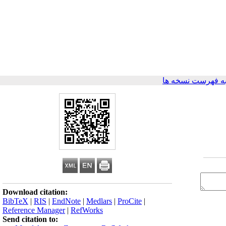
ه فهرست نسخه ها
Download citation:
BibTeX
|
RIS
|
EndNote
|
Medlars
|
ProCite
|
Reference Manager
|
RefWorks
Send citation to: