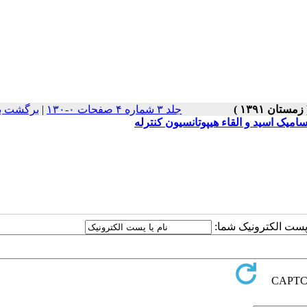
جلد ۳ شماره ۴ صفحات ۰-۱۳۰
|
برگشت ب
میک اسید و القاء هیپوتانسیون کنترله
ا پست الکترونیک شما: