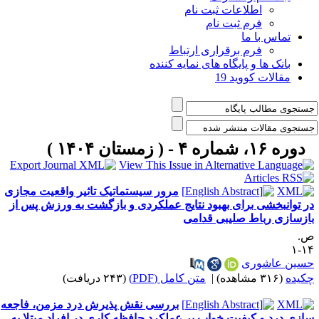
اطلاعات ثبت نام
فرم ثبت نام
تماس با ما
فرم برقراری ارتباط
بانک ها و پایگاه های نمایه کننده
مقالات کووید 19
دوره ۱۶، شماره ۴ - ( زمستان ۱۴۰۴ )
مرور سیستماتیک تاثیر واقعیت مجازی
ر توانبخشی برای بهبود نتایج عملکردی و بازگشت به ورزش پس از
ازسازی رباط صلیبی قدامی
.
۱۴
سین عاشوری
کیده
(۳۱۶ مشاهده)
|
متن کامل (PDF)
(۲۴۳ دریافت)
بررسی نقش پذیرش درد مزمن، فاجعه
ازی درد و کیفیت خواب بر عملکرد حافظه کاری در افراد مبتلا به