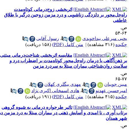
اثربخشی زوج‌درمانی کوتاه‌مدت
اه‌حل‌محور بر دلزدگی زناشویی و درد مزمن زوجین درگیر با طلاق
اطفی
.
۶۴-
حیی میرعلی بیداخویدی
،
رسول آقایی
کیده
(۳۱۶ مشاهده)
|
متن کامل (PDF)
(۱۵۸ دریافت)
مقایسه اثربخشی شناخت‌درمانی مبتنی
ر ذهن‌آگاهی با درمان راه‌حل‌محور کوتاه‌مدت بر اضطراب درد و
لامت روان‌شناختی بیماران مبتلا به سردرد مزمن
.
۷۷-
بین جویبان
،
مهدی بیگلری کهلان
،
میرحسین عهدنو
،
هادی اسمخانی اکبری نژاد
کیده
(۴۱۵ مشاهده)
|
متن کامل (PDF)
(۱۹۱ دریافت)
تاثیر طرحواره درمانی به شیوه گروهی
رتاب آوری ، نا امیدی و آسایش ذهنی در بیماران مبتلا به درد مزمن در
هر همدان
.