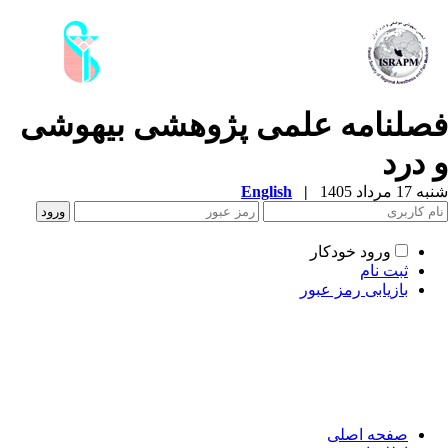
صلنامه علمی­ پژوهشی بیهوشی
 درد
1 مرداد 1405
|
English
ورود خودکار
ثبت نام
بازیابی رمز عبور
صفحه اصلی