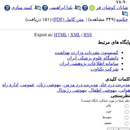
۹۰-
ایان کوشان فر
،
یلدا ابراهیمی
،
کمند منادی
کیده
(۳۴۹ مشاهده)
|
متن کامل (PDF)
(۱۵۱ دریافت)
Export as:
HTML
|
XML
|
RSS
یگاه های مرتبط
کمیسیون نشریات وزارت بهداشت
دانشگاه علوم پزشکی ایران
سامانه اطلاعات پژوهشی ایران
شرکت یکتاوب
مات کلیدی
یریت درد حاد
,
مديريت درد مزمن
,
بیهوشی زنان
,
عمومى
,
اداره راه
ایی
,
بیهوشی اطفال
,
بیهوشی رژیونال
رسنجی
 شما در مورد عملکرد پایگاه چیست؟
عالی
خوب
متوسط
ضعیف